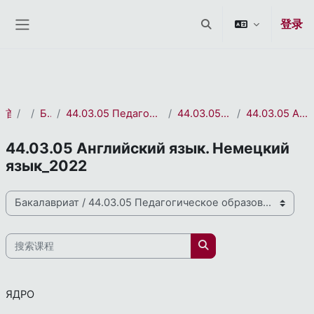
СЭО 2.0
跳到主要内容
登录
切换搜索输入
停靠面板
首页
课程
Бакалавриат
44.03.05 Педагогическое образование (с двумя профилями подготовки)
44.03.05 Английский язык. Немецкий язык
44.03.05 Английский язык. Немецкий язык_2022
44.03.05 Английский язык. Немецкий
язык_2022
课程类别
搜索课程
搜索课程
ЯДРО