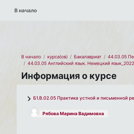
Перейти к основному содержанию
СЭО 2.0
В начало
В начало
курса(ов)
Бакалавриат
44.03.05 П
44.03.05 Английский язык. Немецкий язык_202
Информация о курсе
Б1.В.02.05 Практика устной и письменной 
Рябова Марина Вадимовна