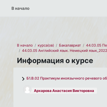
Перейти к основному содержанию
СЭО 2.0
В начало
В начало
курса(ов)
Бакалавриат
44.03.05 П
44.03.05 Английский язык. Немецкий язык_202
Информация о курсе
Б1.В.02 Практикум иноязычного речевого о
Архарова Анастасия Викторовна