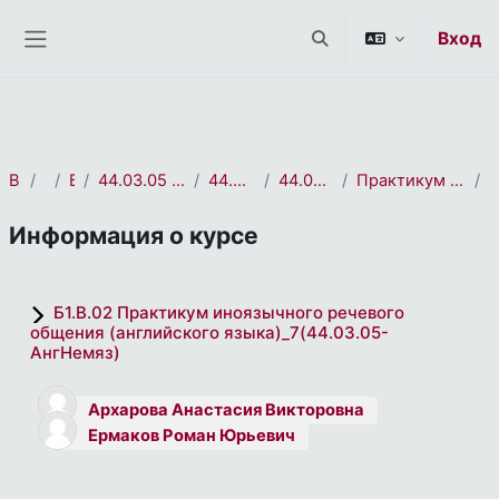
СЭО 2.0
Перейти к основному содержанию
Вход
Изменить данные пои
Боковая панель
В начало
курса(ов)
Бакалавриат
44.03.05 Педагогическое образование (с двумя профилями подготовки)
44.03.05 Английский язык. Немецкий язык
44.03.05 Английский язык. Немецкий язык_2022
Практикум иноязычного речевого общения (английского языка)_7(44.03.05-АнгНемяз)
Информация о курсе
Б1.В.02 Практикум иноязычного речевого
общения (английского языка)_7(44.03.05-
АнгНемяз)
Архарова Анастасия Викторовна
Ермаков Роман Юрьевич