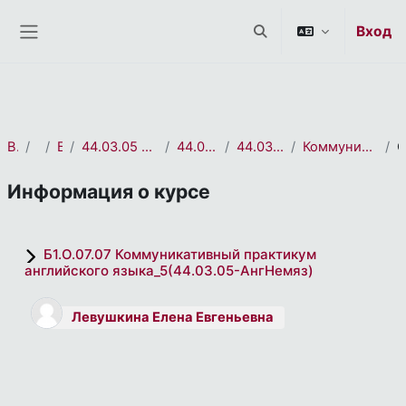
СЭО 2.0
Перейти к основному содержанию
Вход
Изменить данные пои
Боковая панель
В начало
курса(ов)
Бакалавриат
44.03.05 Педагогическое образование (с двумя профилями подготовки)
44.03.05 Английский язык. Немецкий язык
44.03.05 Английский язык. Немецкий язык_2022
Коммуникативный практикум английского языка_5(44.03.05-АнгНемяз)
Информация о курсе
Б1.О.07.07 Коммуникативный практикум
английского языка_5(44.03.05-АнгНемяз)
Левушкина Елена Евгеньевна