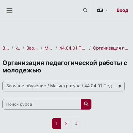
СЭО 2.0
Перейти к основному содержанию
Вход
Изменить данные пои
Боковая панель
В начало
курса(ов)
Заочное обучение
Магистратура
44.04.01 Педагогическое образование
Организация педагогической работы с молодежью
Организация педагогической работы с
молодежью
Направления и профили подготовки
Поиск курса
Поиск курса
Страница 1
Страница 2
Следующая страница
1
2
»