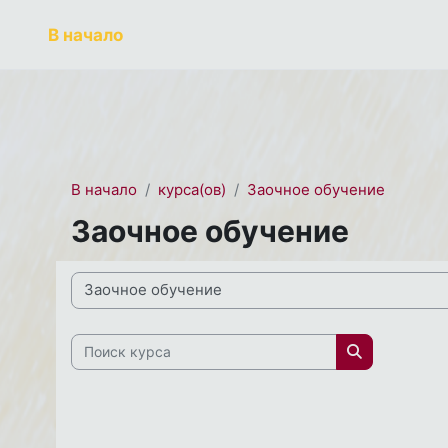
Перейти к основному содержанию
СЭО 2.0
В начало
В начало
курса(ов)
Заочное обучение
Заочное обучение
Направления и профили подготовки
Поиск курса
Поиск курс