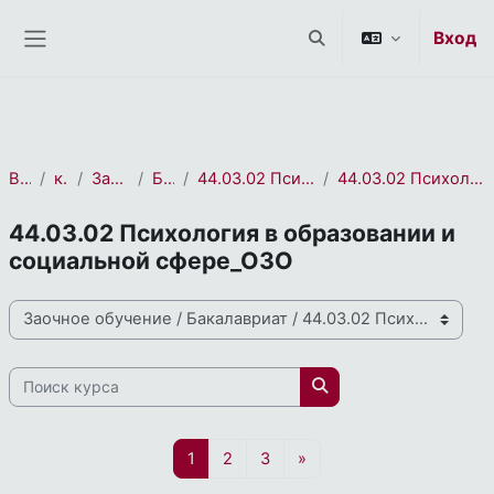
СЭО 2.0
Перейти к основному содержанию
Вход
Изменить данные пои
Боковая панель
В начало
курса(ов)
Заочное обучение
Бакалавриат
44.03.02 Психолого-педагогическое образование
44.03.02 Психология в образовании и социальной сфере_ОЗО
44.03.02 Психология в образовании и
социальной сфере_ОЗО
Направления и профили подготовки
Поиск курса
Поиск курса
Страница 1
Страница 2
Страница 3
Следующая страница
1
2
3
»