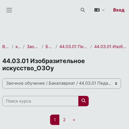
СЭО 2.0
Перейти к основному содержанию
Вход
Изменить данные пои
Боковая панель
В начало
курса(ов)
Заочное обучение
Бакалавриат
44.03.01 Педагогическое образование
44.03.01 Изобразительное искусство_ОЗОу
44.03.01 Изобразительное
искусство_ОЗОу
Направления и профили подготовки
Поиск курса
Поиск курса
Страница 1
Страница 2
Следующая страница
1
2
»