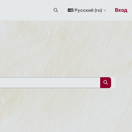
Вход
Русский ‎(ru)‎
Изменить данные поисковой строк
Поиск курс