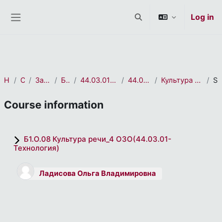
СЭО 2.0
Skip to main content
Log in
Toggle search input
Side panel
Home
Courses
Заочное обучение
Бакалавриат
44.03.01 Педагогическое образование
44.03.01 Технология_ОЗО
Культура речи_4 ОЗО(44.03.01-Технология)
Summa
Course information
Б1.О.08 Культура речи_4 ОЗО(44.03.01-
Технология)
Ладисова Ольга Владимировна