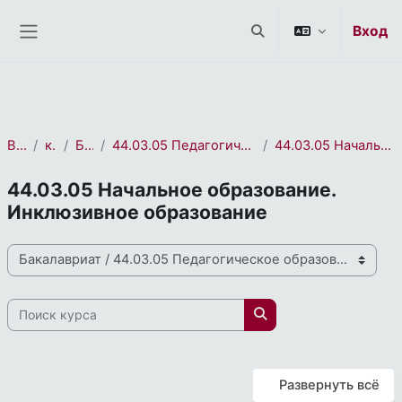
СЭО 2.0
Перейти к основному содержанию
Вход
Изменить данные пои
Боковая панель
В начало
курса(ов)
Бакалавриат
44.03.05 Педагогическое образование (с двумя профилями подготовки)
44.03.05 Начальное образование. Инклюзивное образование
44.03.05 Начальное образование.
Инклюзивное образование
Направления и профили подготовки
Поиск курса
Поиск курса
Развернуть всё