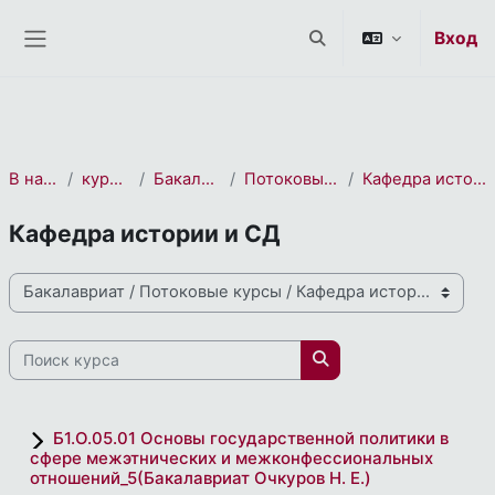
СЭО 2.0
Перейти к основному содержанию
Вход
Изменить данные пои
Боковая панель
В начало
курса(ов)
Бакалавриат
Потоковые курсы
Кафедра истории и СД
Кафедра истории и СД
Направления и профили подготовки
Поиск курса
Поиск курса
Б1.О.05.01 Основы государственной политики в
сфере межэтнических и межконфессиональных
отношений_5(Бакалавриат Очкуров Н. Е.)