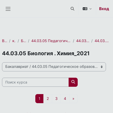
СЭО 2.0
Перейти к основному содержанию
Вход
Изменить данные пои
Боковая панель
В начало
курса(ов)
Бакалавриат
44.03.05 Педагогическое образование (с двумя профилями подготовки)
44.03.05 Биология . Химия
44.03.05 Биология . Химия_2021
44.03.05 Биология . Химия_2021
Направления и профили подготовки
Поиск курса
Поиск курса
Страница 1
Страница 2
Страница 3
Страница 4
Следующая страниц
1
2
3
4
»