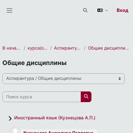
СЭО 2.0
Перейти к основному содержанию
Вход
Изменить данные пои
Боковая панель
В начало
курса(ов)
Аспирантура
Общие дисциплины
Общие дисциплины
Направления и профили подготовки
Поиск курса
Поиск курса
Иностранный язык (Кузнецова А.П.)