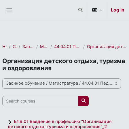
СЭО 2.0
Skip to main content
Log in
Toggle search input
Side panel
Home
Courses
Заочное обучение
Магистратура
44.04.01 Педагогическое образование
Организация детского отдыха, туризма и оздоровления
Организация детского отдыха, туризма
и оздоровления
Course categories
Search courses
Search courses
Б1.В.01 Введение в профессию "Организация
детского отдыха, туризма и оздоровления"_2