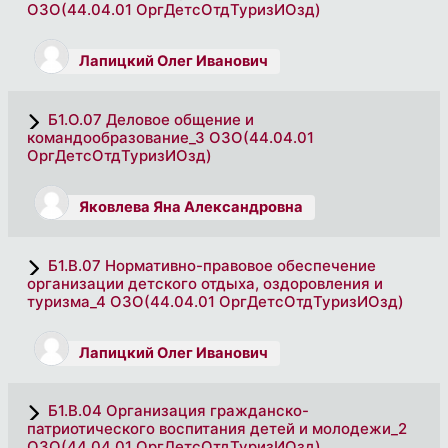
ОЗО(44.04.01 ОргДетсОтдТуризИОзд)
Лапицкий Олег Иванович
Б1.О.07 Деловое общение и
командообразование_3 ОЗО(44.04.01
ОргДетсОтдТуризИОзд)
Яковлева Яна Александровна
Б1.В.07 Нормативно-правовое обеспечение
организации детского отдыха, оздоровления и
туризма_4 ОЗО(44.04.01 ОргДетсОтдТуризИОзд)
Лапицкий Олег Иванович
Б1.В.04 Организация гражданско-
патриотического воспитания детей и молодежи_2
ОЗО(44.04.01 ОргДетсОтдТуризИОзд)