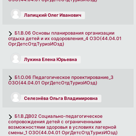
Лапицкий Олег Иванович
Б1.В.06 Основы планирования организации
отдыха детей и их оздоровления_4 ОЗО(44.04.01
ОргДетсОтдТуризИОзд)
Лукина Елена Юрьевна
Б1.О.06 Педагогическое проектирование_3
ОЗО(44.04.01 ОргДетсОтдТуризИОзд)
Селезнёва Ольга Владимировна
Б1.В.ДВ02 Социально-педагогическое
сопровождения детей с ограниченными
возможностями здоровья в условиях лагерной
смены_1 ОЗО(44.04.01 ОргДетсОтдТуризИОзд)