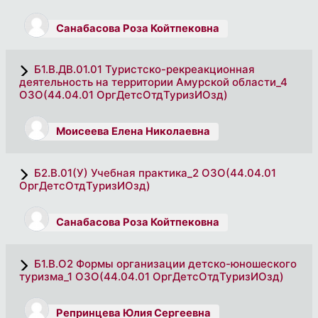
Санабасова Роза Койтпековна
Б1.В.ДВ.01.01 Туристско-рекреакционная
деятельность на территории Амурской области_4
ОЗО(44.04.01 ОргДетсОтдТуризИОзд)
Моисеева Елена Николаевна
Б2.В.01(У) Учебная практика_2 ОЗО(44.04.01
ОргДетсОтдТуризИОзд)
Санабасова Роза Койтпековна
Б1.В.О2 Формы организации детско-юношеского
туризма_1 ОЗО(44.04.01 ОргДетсОтдТуризИОзд)
Репринцева Юлия Сергеевна