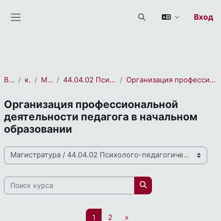
СЭО 2.0
Перейти к основному содержанию
Вход
Изменить данные пои
Боковая панель
В начало
курса(ов)
Магистратура
44.04.02 Психолого-педагогическое образование
Организация профессиональной деятельности педагога в начальном образовании
Организация профессиональной
деятельности педагога в начальном
образовании
Направления и профили подготовки
Поиск курса
Поиск курса
Страница 1
Страница 2
Следующая страница
1
2
»