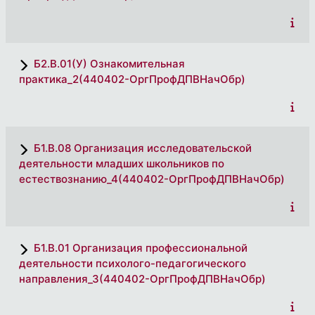
Б2.В.01(У) Ознакомительная
практика_2(440402-ОргПрофДПВНачОбр)
Б1.В.08 Организация исследовательской
деятельности младших школьников по
естествознанию_4(440402-ОргПрофДПВНачОбр)
Б1.В.01 Организация профессиональной
деятельности психолого-педагогического
направления_3(440402-ОргПрофДПВНачОбр)