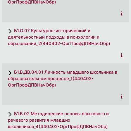
ОргПрофДПВНачОбр)
Б1.О.07 Культурно-исторический и
деятельностный подходы в психологии и
образовании_2(440402-ОргПрофДПВНачОбр)
Б1.В.ДВ.04.01 Личность младшего школьника в
образовательном процессе_1(440402-
ОргПрофДПВНачОбр)
Б1.В.02 Методические основы языкового и
речевого развития младших
школьников_4(440402-ОргПрофДПВНачОбр)