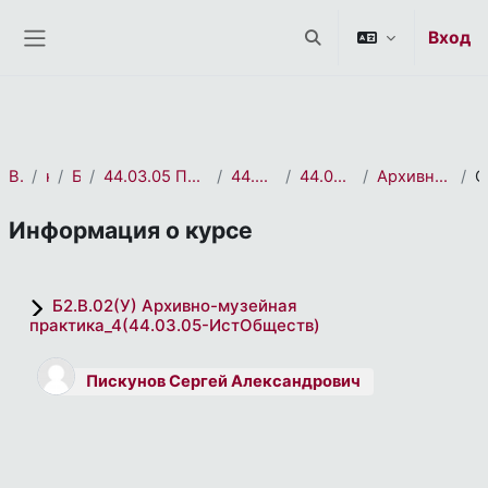
СЭО 2.0
Перейти к основному содержанию
Вход
Изменить данные пои
Боковая панель
В начало
курса(ов)
Бакалавриат
44.03.05 Педагогическое образование (с двумя профилями подготовки)
44.03.05 История. Обществознание
44.03.05 История. Обществознание_2022
Архивно-музейная практика_4(44.03.05-ИстОбществ)
Информация о курсе
Б2.В.02(У) Архивно-музейная
практика_4(44.03.05-ИстОбществ)
Пискунов Сергей Александрович