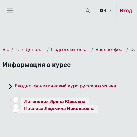
СЭО 2.0
Перейти к основному содержанию
Вход
Изменить данные пои
Боковая панель
В начало
курса(ов)
Дополнительное образование
Подготовительное отделение для иностранных граждан
Вводно-фонетический курс русского языка
Описани
Информация о курсе
Вводно-фонетический курс русского языка
Лёгоньких Ирина Юрьевна
Павлова Людмила Николаевна