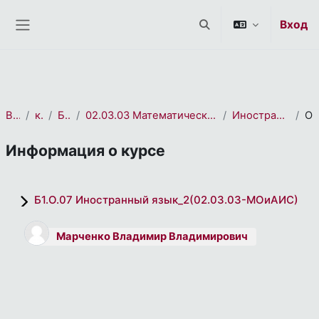
СЭО 2.0
Перейти к основному содержанию
Вход
Изменить данные пои
Боковая панель
В начало
курса(ов)
Бакалавриат
02.03.03 Математическое обеспечение и администрирование информационных систем
Иностранный язык_2(02.03.03-МОиАИС)
Описан
Информация о курсе
Б1.О.07 Иностранный язык_2(02.03.03-МОиАИС)
Марченко Владимир Владимирович