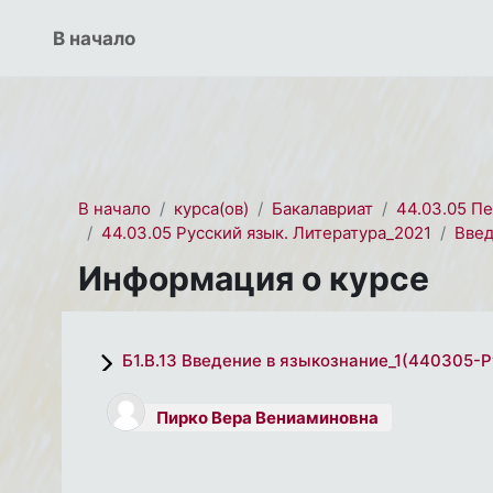
Перейти к основному содержанию
СЭО 2.0
В начало
В начало
курса(ов)
Бакалавриат
44.03.05 П
44.03.05 Русский язык. Литература_2021
Введ
Информация о курсе
Б1.В.13 Введение в языкознание_1(440305-Р
Пирко Вера Вениаминовна