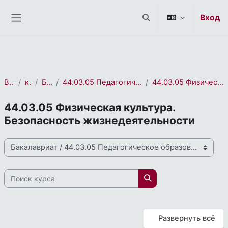
СЭО 2.0
Перейти к основному содержанию
Вход
Изменить данные пои
Боковая панель
В начало
курса(ов)
Бакалавриат
44.03.05 Педагогическое образование (с двумя профилями подготовки)
44.03.05 Физическая культура. Безопасность жизнедеятельности
44.03.05 Физическая культура.
Безопасность жизнедеятельности
Направления и профили подготовки
Поиск курса
Поиск курса
Развернуть всё