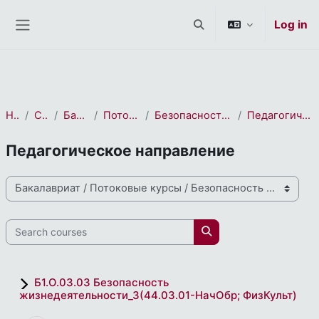
СЭО 2.0
Skip to main content
Log in
Toggle search input
Side panel
Home
Courses
Бакалавриат
Потоковые курсы
Безопасность жизнедеятельности
Педагогическое направление
Педагогическое направление
Course categories
Search courses
Search courses
Б1.О.03.03 Безопасность
жизнедеятельности_3(44.03.01-НачОбр; ФизКульт)