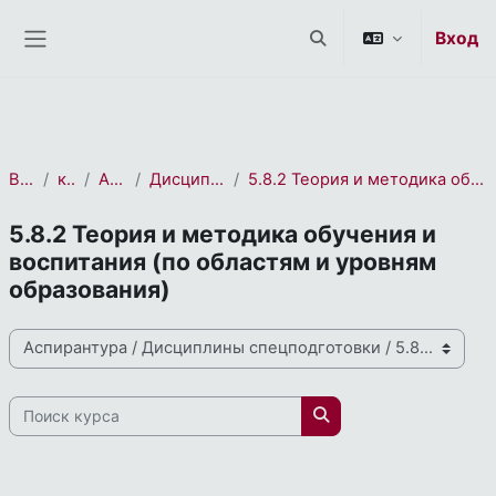
СЭО 2.0
Перейти к основному содержанию
Вход
Изменить данные пои
Боковая панель
В начало
курса(ов)
Аспирантура
Дисциплины спецподготовки
5.8.2 Теория и методика обучения и воспитания (по областям и уровням образования)
5.8.2 Теория и методика обучения и
воспитания (по областям и уровням
образования)
Направления и профили подготовки
Поиск курса
Поиск курса