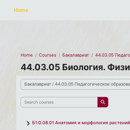
Skip to main content
СЭО 2.0
Home
Home
Courses
Бакалавриат
44.03.05 Педаг
44.03.05 Биология. Физ
Course categories
Search courses
Search cour
Б1.О.08.01 Анатомия и морфология растений