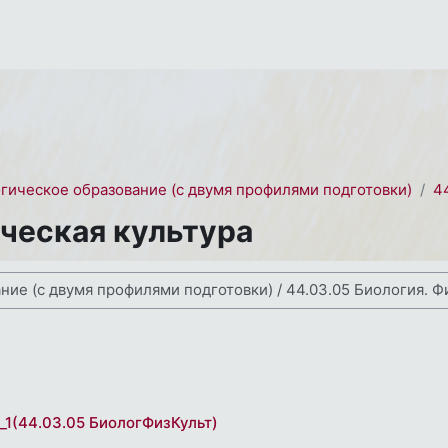
огическое образование (с двумя профилями подготовки)
4
ическая культура
ses
_1(44.03.05 БиологФизКульт)