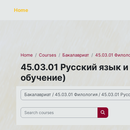
Skip to main content
СЭО 2.0
Home
Home
Courses
Бакалавриат
45.03.01 Филол
45.03.01 Русский язык 
обучение)
Course categories
Search courses
Search cour