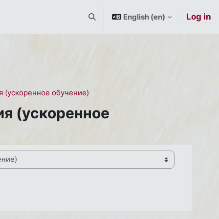
Log in
English ‎(en)‎
Toggle search input
я (ускоренное обучение)
ия (ускоренное